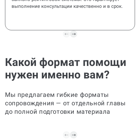
выполнение консультации качественно и в срок.
Какой формат помощи
нужен именно вам?
Все под контролем
Идеально для занятых студентов: мы
Мы предлагаем гибкие форматы
полностью подготовим заказ, оформим
и проконтролируем соответствие
сопровождения — от отдельной главы
требованиям. Спокойствие и готовый
до полной подготовки материала
результат — в одном пакете.