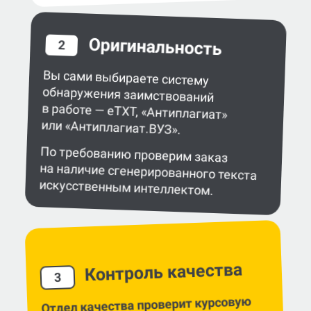
Оригинальность
2
Вы сами выбираете систему
обнаружения заимствований
в работе — eTXT, «Антиплагиат»
или «Антиплагиат.ВУЗ».
По требованию проверим заказ
на наличие сгенерированного текста
искусственным интеллектом.
Контроль качества
3
Отдел качества проверит курсовую