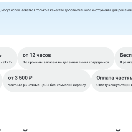
, могут использоваться только в качестве дополнительного инструмента для решени
ь
от 12 часов
Бесп
, «eTXT»
По срочным заказам выделенная линия сотрудников
В рамк
от 3 500 ₽
Оплата частя
Честные рыночные цены без комиссий сервису
Оплату консультации 