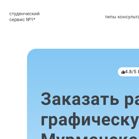
студенческий
типы консульт
сервис №1
*
4.8/5
Заказать р
графическу