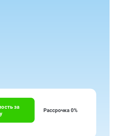
мость за
Рассрочка 0%
у