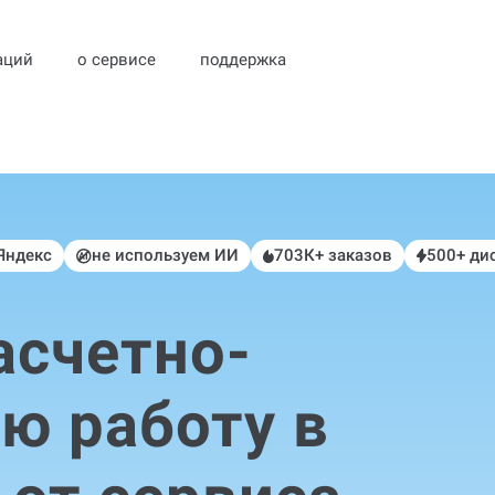
аций
о сервисе
поддержка
 Яндекс
не используем ИИ
703К+ заказов
500+ ди
асчетно-
ю работу в